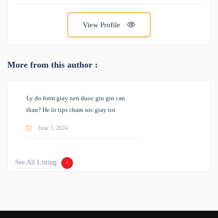
View Profile
More from this author :
Ly do form giay nen duoc giu gin can
than? He lo tips cham soc giay tot
June 5, 2024
See All Listing