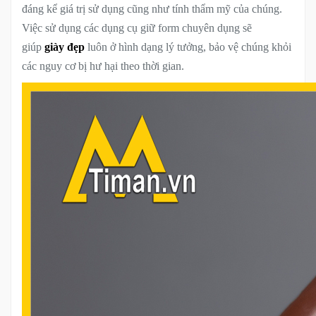
đáng kể giá trị sử dụng cũng như tính thẩm mỹ của chúng.
Việc sử dụng các dụng cụ giữ form chuyên dụng sẽ
giúp
giày đẹp
luôn ở hình dạng lý tưởng, bảo vệ chúng khỏi
các nguy cơ bị hư hại theo thời gian.