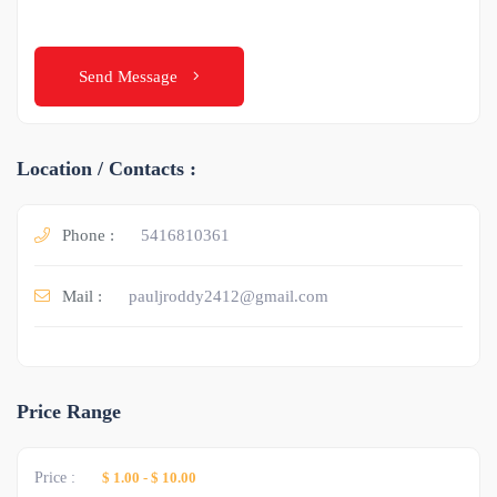
Send Message
Location / Contacts :
Phone :
5416810361
Mail :
pauljroddy2412@gmail.com
Price Range
Price :
$ 1.00
-
$ 10.00