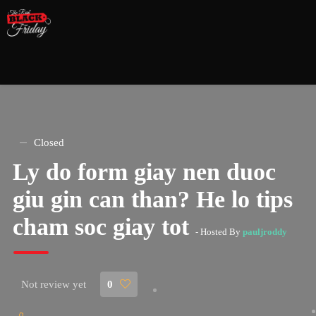
Closed
Ly do form giay nen duoc
giu gin can than? He lo tips
cham soc giay tot
- Hosted By
pauljroddy
Not review yet
0