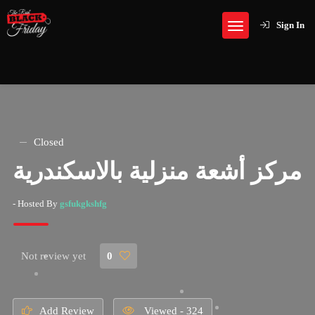
Sign In
Closed
مركز أشعة منزلية بالاسكندرية
- Hosted By
gsfukgkshfg
Not review yet
0
Add Review
Viewed - 324