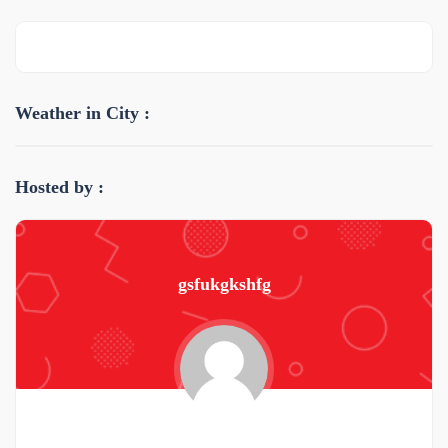
Weather in City :
Hosted by :
gsfukgkshfg